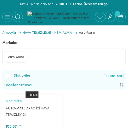
Tüm Alışverişlerinizde 
 2000 TL Üzerine Ücretsiz Kargo!
Geri Dön
Geri Dön
Geri Dön
 YATAK ÜRÜNLERİ ''EVOMED''
ZLEME SOLÜSYONU
LEME - NEM ALMA
Anasayfa
HAVA TEMİZLEME - NEM ALMA
Auto-Mate
TEMİZLEME SOLÜSYONU
Markalar
Auto-Mate
İ
Stoktakiler
Toplam 1 ürün
RI
TÜKENDİ
Auto-Mate
FLAR
AUTO-MATE ARAÇ İÇİ HAVA
TEMİZLEYİCİ
192,20 TL