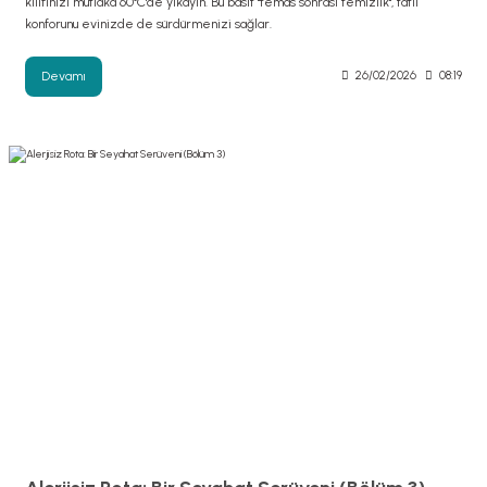
kılıfınızı mutlaka 60°C'de yıkayın. Bu basit "temas sonrası temizlik", tatil
konforunu evinizde de sürdürmenizi sağlar.
Devamı
26/02/2026
08:19