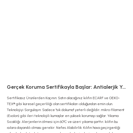
Gerçek Koruma Sertifikayla Başlar: Antialerjik Yatak Kılıfı Seçerken Nelere Dikkat Etmelisiniz?
Sertifikasız Ürünlerden Kaçının: Satın alacağınız kılıfın ECARF ve OEKO-
TEX® gibi küresel geçerliliği olan sertifikaları olduğundan emin olun.
Teknolojiyi Sorgulayın: Sadece "sık dokuma" yeterli değildir; mikro-filament
(Evolon) gibi ileri teknolojili kumaşlar en yüksek korumayı sağlar. Yıkama
Sıcaklığı: Alerjenlerin ölmesi için 60°C ve üzeri yıkama şarttır; kılıfın bu
ısılara dayanıklı olması gerekir. Nefes Alabilirlik: Kılıfın hava geçirgenliği