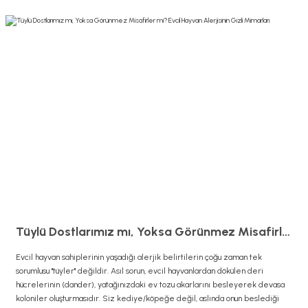
Tüylü Dostlarımız mı, Yoksa Görünmez Misafirler mi? Evcil Hayvan Alerjisinin Gizli Mimarları
Evcil hayvan sahiplerinin yaşadığı alerjik belirtilerin çoğu zaman tek
sorumlusu "tüyler" değildir. Asıl sorun, evcil hayvanlardan dökülen deri
hücrelerinin (dander), yatağınızdaki ev tozu akarlarını besleyerek devasa
koloniler oluşturmasıdır. Siz kediye/köpeğe değil, aslında onun beslediği