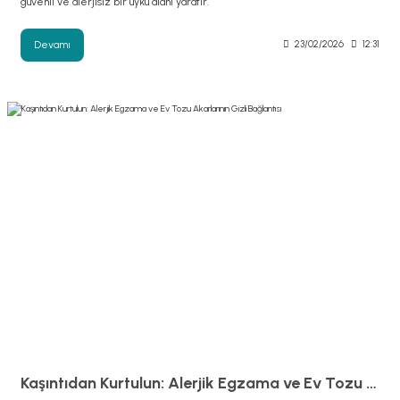
güvenli ve alerjisiz bir uyku alanı yaratır.
Devamı
23/02/2026
12:31
Kaşıntıdan Kurtulun: Alerjik Egzama ve Ev Tozu Akarlarının Gizli Bağlantısı