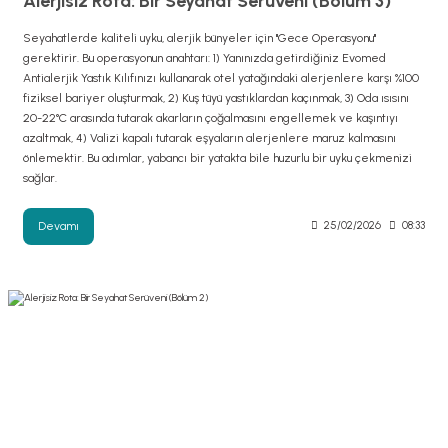
Alerjisiz Rota: Bir Seyahat Serüveni (Bölüm 3)
Seyahatlerde kaliteli uyku, alerjik bünyeler için "Gece Operasyonu"
gerektirir. Bu operasyonun anahtarı: 1) Yanınızda getirdiğiniz Evomed
Antialerjik Yastık Kılıfınızı kullanarak otel yatağındaki alerjenlere karşı %100
fiziksel bariyer oluşturmak, 2) Kuş tüyü yastıklardan kaçınmak, 3) Oda ısısını
20-22°C arasında tutarak akarların çoğalmasını engellemek ve kaşıntıyı
azaltmak, 4) Valizi kapalı tutarak eşyaların alerjenlere maruz kalmasını
önlemektir. Bu adımlar, yabancı bir yatakta bile huzurlu bir uyku çekmenizi
sağlar.
Devamı
25/02/2026
08:33