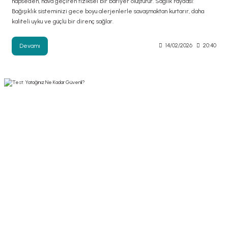
hapseden, hava geçiren fiziksel bir bariyer oluşturur. Sağlık Faydası:
Bağışıklık sisteminizi gece boyu alerjenlerle savaşmaktan kurtarır, daha
kaliteli uyku ve güçlü bir direnç sağlar.
Devamı
14/02/2026
20:40