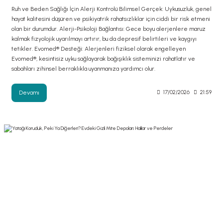
Ruh ve Beden Sağlığı İçin Alerji Kontrolü Bilimsel Gerçek: Uykusuzluk, genel
hayat kalitesini düşüren ve psikiyatrik rahatsızlıklar için ciddi bir risk etmeni
olan bir durumdur. Alerji-Psikoloji Bağlantısı: Gece boyu alerjenlere maruz
kalmak fizyolojik uyarılmayı artırır, bu da depresif belirtileri ve kaygıyı
tetikler. Evomed® Desteği: Alerjenleri fiziksel olarak engelleyen
Evomed®, kesintisiz uyku sağlayarak bağışıklık sisteminizi rahatlatır ve
sabahları zihinsel berraklıkla uyanmanıza yardımcı olur.
Devamı
17/02/2026
21:59