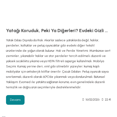
Yatağı Koruduk, Peki Ya Diğerleri? Evdeki Gizli Mite Depoları: Halılar ve Perdeler
Yatak Odası Dışında da Risk: Akarlar sadece yataklarda değil, halılar,
perdeler, koltuklar ve peluş oyuncaklar gibi evdeki diğer tekstil
ürünlerinde de yoğun olarak bulunur. Halı ve Perde Yönetimi: Mümkünse sert
zeminler, yıkanabilir halılar ve stor perdeler tercih edilmeli; düzenli ve
yüksek sıcaklıkta yıkama veya HEPA filtreli süpürge kullanılmalı. Mobilya
Seçimi: Kumaş yerine deri, vinil gibi silinebilir yüzeyler; kumaş kaplı
mobilyalar için antialerjik kılıflar önerilir. Çocuk Odaları: Peluş oyuncak sayısı
sınırlanmalı, düzenli olarak 60°C'de yıkanmalı veya dondurulmalı. Bütünsel
Yaklaşım: Evomed ile yatakta sağlanan koruma, evin genelindeki düzenli
temizlik ve doğru ürün seçimleriyle desteklenmelidir.
Devamı
16/02/2026
22:41