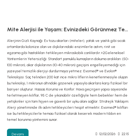
Mite Alerjisi ile Yaşam: Evinizdeki Görünmez Tehlikeden Korunmanın Bilimsel Yolları
Alerjinin Gizli Kaynağı: Ev tozu akarları (miteler), yatak ve yastık gibi sıcak
ortamlarda kolonize olan ve dışkılarındaki enzimlerle astım, rinit ve
egzama gibi hastalıkları tetikleyen mikroskobik canlılardır.+2Geleneksel
Yöntemlerin Yetersizliği: Standart pamuklu kumaşların dokuma aralıkları (50-
100 mikron), akar dışkılarının (10-40 mikron) geçişini engelleyemediği için
yüzeysel temizlik alerjiyi durdurmaya yetmez. Evomed® ve Evolon®
Teknolojisi: Saç telinden 200 kat ince mikro liflerin kenetlenmesiyle oluşan
bu teknoloji, 1 mikronun altındaki gözenek yapısıyla akarlara karşı fiziksel bir
bariyer oluşturur. Hassas Koruma ve Konfor: Hava geçirgen yapısı sayesinde
terletmeyen kılıflar, 95 C de yıkanabilir özelliğiyle hem bebekler hem de
yetişkinler için tam hijyen ve güvenli bir uyku alanı sağlar. Stratejik Yaklaşım:
Alerji yönetiminde ilk adım tetikleyicileri tespit etmektir; Evomed® kılıfları
ise bu tetikleyicilerle teması fiziksel olarak keserek modern tıbbın en
temel korunma yöntemini sunar.
Devamı
12/02/2026
22:15