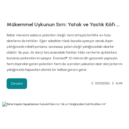
Mükemmel Uykunun Sırrı: Yatak ve Yastık Kılıfı Seçim Rehberi
Bahar mevsimi sadece polenleri değil, nem artışıyla birlikte ev tozu
akarlarını da tetikler. Eğer sabahları tıkalı burunla uyanıyor ancak dışarı
çıktığınızda rahatlıyorsanız, sorununuz polen değil yatağınızdaki akarlar
olabilir. Bu yazı, iki alerji türü arasındaki farkları tıbbi verilerle açıklarken,
korunma yöntemlerini sunuyor. Evomed®, %1 mikron altı gözenek yapısıyla
hem dışarıdan gelen polenleri hem de içeriden yükselen akar alerjenlerini
yatağınızda hapseden atomik bir kalkan görevi görür.
Devamı
13/03/2026
16:44