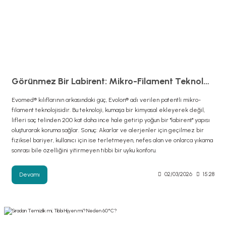
Görünmez Bir Labirent: Mikro-Filament Teknolojisi ve Koruma Fiziği
Evomed® kılıflarının arkasındaki güç, Evolon® adı verilen patentli mikro-
filament teknolojisidir. Bu teknoloji, kumaşa bir kimyasal ekleyerek değil,
lifleri saç telinden 200 kat daha ince hale getirip yoğun bir "labirent" yapısı
oluşturarak koruma sağlar. Sonuç: Akarlar ve alerjenler için geçilmez bir
fiziksel bariyer, kullanıcı için ise terletmeyen, nefes alan ve onlarca yıkama
sonrası bile özelliğini yitirmeyen tıbbi bir uyku konforu.
Devamı
02/03/2026
15:28