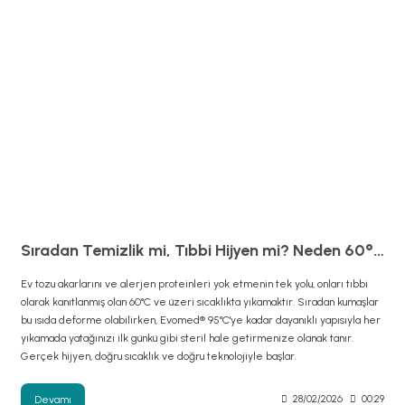
Sıradan Temizlik mi, Tıbbi Hijyen mi? Neden 60°C?
Ev tozu akarlarını ve alerjen proteinleri yok etmenin tek yolu, onları tıbbi
olarak kanıtlanmış olan 60°C ve üzeri sıcaklıkta yıkamaktır. Sıradan kumaşlar
bu ısıda deforme olabilirken, Evomed® 95°C'ye kadar dayanıklı yapısıyla her
yıkamada yatağınızı ilk günkü gibi steril hale getirmenize olanak tanır.
Gerçek hijyen, doğru sıcaklık ve doğru teknolojiyle başlar.
Devamı
28/02/2026
00:29