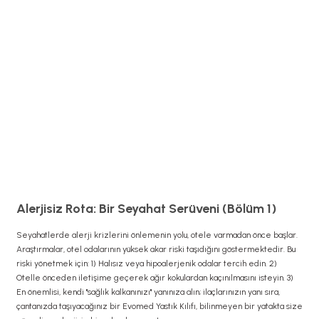
Alerjisiz Rota: Bir Seyahat Serüveni (Bölüm 1)
Seyahatlerde alerji krizlerini önlemenin yolu, otele varmadan önce başlar.
Araştırmalar, otel odalarının yüksek akar riski taşıdığını göstermektedir. Bu
riski yönetmek için: 1) Halısız veya hipoalerjenik odalar tercih edin. 2)
Otelle önceden iletişime geçerek ağır kokulardan kaçınılmasını isteyin. 3)
En önemlisi, kendi "sağlık kalkanınızı" yanınıza alın; ilaçlarınızın yanı sıra,
çantanızda taşıyacağınız bir Evomed Yastık Kılıfı, bilinmeyen bir yatakta size