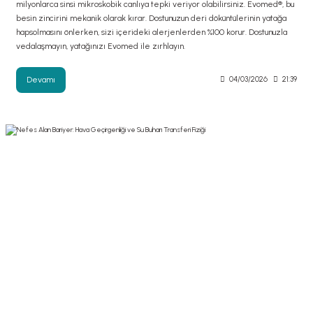
milyonlarca sinsi mikroskobik canlıya tepki veriyor olabilirsiniz. Evomed®, bu
besin zincirini mekanik olarak kırar. Dostunuzun deri döküntülerinin yatağa
hapsolmasını önlerken, sizi içerideki alerjenlerden %100 korur. Dostunuzla
vedalaşmayın, yatağınızı Evomed ile zırhlayın.
Devamı
04/03/2026
21:39