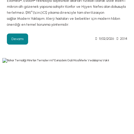
Evomed®, Evolon® teknolojisi sayesinde akarları fiziksel olarak izole eden 1
mikron altı gözenek yapısına sahiptir.Konfor ve Hijyen: Nefes alan dokusuyla
terletmez; $95^{\circ}C$ yıkama direnciyle tam sterilizasyon
sağlar.Modern Yaklaşım: Alerji hastaları ve bebekler için modern tıbbın
önerdiği en temel korunma yöntemidir.
Devamı
11/02/2026
20:14