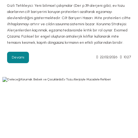
Gizli Tetikleyici: Yeni bilimsel çalışmalar (Der p 39 alerjeni gibi), ev tozu
akarlarının cilt bariyerini koruyan proteinleri azaltarak egzamayı
alevlendirdiğini göstermektedir. Cilt Bariyeri Hasarı: Mite proteinleri ciltte
iltihaplanmayı artırır ve cildin savunma sistemini bozar. Korunma Stratejisi:
Alerjenlerden kaçınmak, egzama tedavisinde kritik bir rol oynar. Evomed
Çözümü: Fiziksel bir engel oluşturan antialerjik kılıflar kullanarak mite
temasını kesmek, kaşıntı döngüsünü kırmanın en etkili yollarından biridir.
Devamı
22/02/2026
10:27