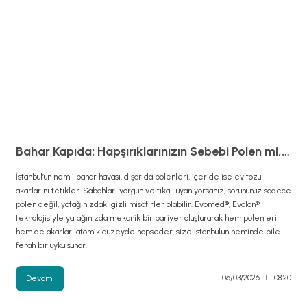
Bahar Kapıda: Hapşırıklarınızın Sebebi Polen mi, Yoksa Yatağınızdaki Gizli Misafirler mi?
İstanbul’un nemli bahar havası, dışarıda polenleri, içeride ise ev tozu
akarlarını tetikler. Sabahları yorgun ve tıkalı uyanıyorsanız, sorununuz sadece
polen değil, yatağınızdaki gizli misafirler olabilir. Evomed®, Evolon®
teknolojisiyle yatağınızda mekanik bir bariyer oluşturarak hem polenleri
hem de akarları atomik düzeyde hapseder, size İstanbul'un neminde bile
ferah bir uyku sunar.
Devamı
06/03/2026
08:20