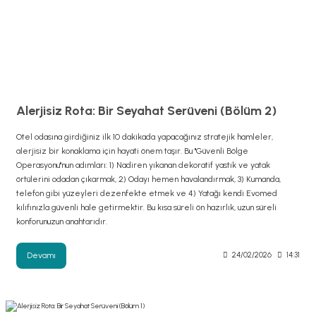
Alerjisiz Rota: Bir Seyahat Serüveni (Bölüm 2)
Otel odasına girdiğiniz ilk 10 dakikada yapacağınız stratejik hamleler,
alerjisiz bir konaklama için hayati önem taşır. Bu "Güvenli Bölge
Operasyonu"nun adımları: 1) Nadiren yıkanan dekoratif yastık ve yatak
örtülerini odadan çıkarmak, 2) Odayı hemen havalandırmak, 3) Kumanda,
telefon gibi yüzeyleri dezenfekte etmek ve 4) Yatağı kendi Evomed
kılıfınızla güvenli hale getirmektir. Bu kısa süreli ön hazırlık, uzun süreli
konforunuzun anahtarıdır.
Devamı
24/02/2026
14:31