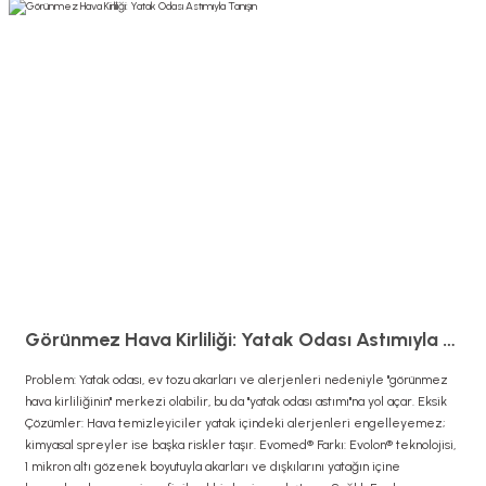
Görünmez Hava Kirliliği: Yatak Odası Astımıyla Tanışın
Problem: Yatak odası, ev tozu akarları ve alerjenleri nedeniyle "görünmez
hava kirliliğinin" merkezi olabilir, bu da "yatak odası astımı"na yol açar. Eksik
Çözümler: Hava temizleyiciler yatak içindeki alerjenleri engelleyemez;
kimyasal spreyler ise başka riskler taşır. Evomed® Farkı: Evolon® teknolojisi,
1 mikron altı gözenek boyutuyla akarları ve dışkılarını yatağın içine