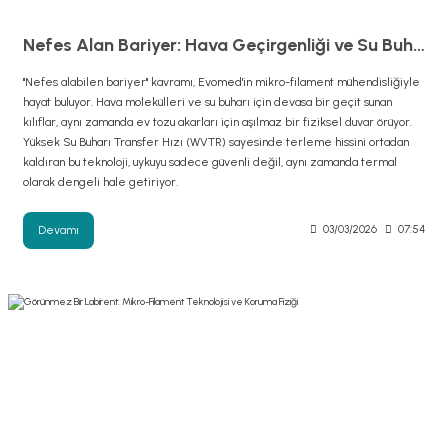
Nefes Alan Bariyer: Hava Geçirgenliği ve Su Buharı Transferi Fiziği
"Nefes alabilen bariyer" kavramı, Evomed'in mikro-filament mühendisliğiyle
hayat buluyor. Hava molekülleri ve su buharı için devasa bir geçit sunan
kılıflar, aynı zamanda ev tozu akarları için aşılmaz bir fiziksel duvar örüyor.
Yüksek Su Buharı Transfer Hızı (WVTR) sayesinde terleme hissini ortadan
kaldıran bu teknoloji, uykuyu sadece güvenli değil, aynı zamanda termal
olarak dengeli hale getiriyor.
Devamı
03/03/2026
07:54