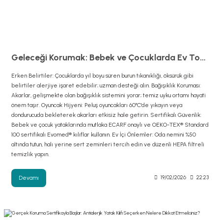
Geleceği Korumak: Bebek ve Çocuklarda Ev Tozu Alerjisiyle Mücadele Rehberi
Erken Belirtiler: Çocuklarda yıl boyu süren burun tıkanıklığı, öksürük gibi
belirtiler alerjiye işaret edebilir; uzman desteği alın. Bağışıklık Koruması:
Akarlar, gelişmekte olan bağışıklık sistemini yorar; temiz uyku ortamı hayati
önem taşır. Oyuncak Hijyeni: Peluş oyuncakları 60°C'de yıkayın veya
dondurucuda bekleterek akarları etkisiz hale getirin. Sertifikalı Güvenlik:
Bebek ve çocuk yataklarında mutlaka ECARF onaylı ve OEKO-TEX® Standard
100 sertifikalı Evomed® kılıflar kullanın. Ev İçi Önlemler: Oda nemini %50
altında tutun, halı yerine sert zeminleri tercih edin ve düzenli HEPA filtreli
temizlik yapın.
Devamı
19/02/2026
22:23