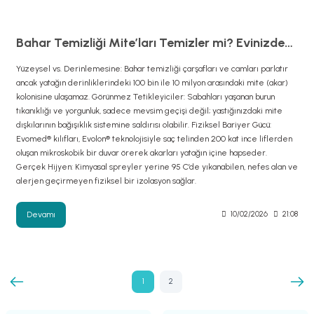
Bahar Temizliği Mite’ları Temizler mi? Evinizdeki Gizli Misafirlerle Vedalaşma Vakti
Yüzeysel vs. Derinlemesine: Bahar temizliği çarşafları ve camları parlatır
ancak yatağın derinliklerindeki 100 bin ile 10 milyon arasındaki mite (akar)
kolonisine ulaşamaz. Görünmez Tetikleyiciler: Sabahları yaşanan burun
tıkanıklığı ve yorgunluk, sadece mevsim geçişi değil; yastığınızdaki mite
dışkılarının bağışıklık sistemine saldırısı olabilir. Fiziksel Bariyer Gücü:
Evomed® kılıfları, Evolon® teknolojisiyle saç telinden 200 kat ince liflerden
oluşan mikroskobik bir duvar örerek akarları yatağın içine hapseder.
Gerçek Hijyen: Kimyasal spreyler yerine 95 C’de yıkanabilen, nefes alan ve
alerjen geçirmeyen fiziksel bir izolasyon sağlar.
Devamı
10/02/2026
21:08
1
2