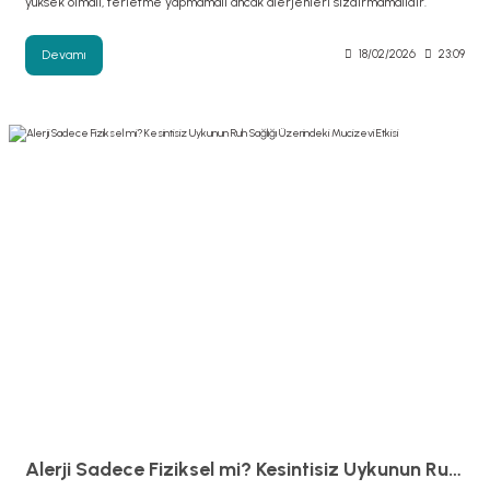
yüksek olmalı, terletme yapmamalı ancak alerjenleri sızdırmamalıdır.
Devamı
18/02/2026
23:09
Alerji Sadece Fiziksel mi? Kesintisiz Uykunun Ruh Sağlığı Üzerindeki Mucizevi Etkisi