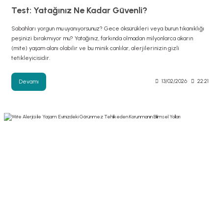
Test: Yatağınız Ne Kadar Güvenli?
Sabahları yorgun mu uyanıyorsunuz? Gece öksürükleri veya burun tıkanıklığı
peşinizi bırakmıyor mu? Yatağınız, farkında olmadan milyonlarca akarın
(mite) yaşam alanı olabilir ve bu minik canlılar, alerjilerinizin gizli
tetikleyicisidir.
Devamı
13/02/2026
22:21