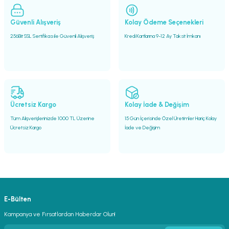
Güvenli Alışveriş
Kolay Ödeme Seçenekleri
256Bit SSL Sertifikası ile Güvenli Alışveriş
Kredi Kartlarına 9-12 Ay Taksit İmkanı
Ücretsiz Kargo
Kolay İade & Değişim
Tüm Alışverişlerinizde 1000 TL Üzerine
15 Gün İçerisinde Özel Üretimler Hariç Kolay
Ücretsiz Kargo
İade ve Değişim
E-Bülten
Kampanya ve Fırsatlardan Haberdar Olun!