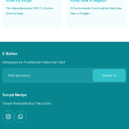
Ücretsiz Kargo
Kolay İade & Değişim
Tüm Alışverişlerinizde 1000 TL Üzerine
15 Gün İçerisinde Özel Üretimler Hariç Kolay
Ücretsiz Kargo
İade ve Değişim
E-Bülten
Kampanya ve Fırsatlardan Haberdar Olun!
Abone Ol
Sosyal Medya
Sosyal Medya’da Bizi Takip Edin.