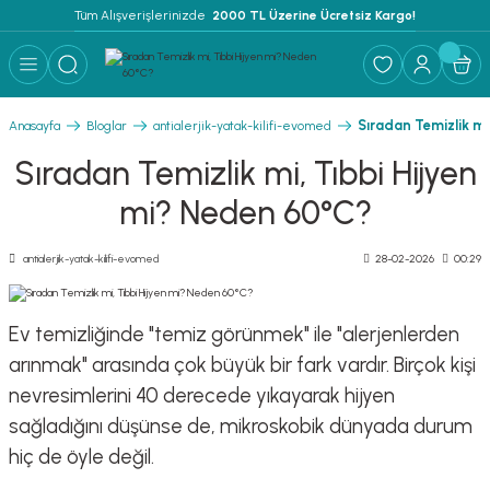
Tüm Alışverişlerinizde 
 2000 TL Üzerine Ücretsiz Kargo!
Geri Dön
Geri Dön
Geri Dön
 YATAK ÜRÜNLERİ ''EVOMED''
ZLEME SOLÜSYONU
LEME - NEM ALMA
Sıradan Temizlik mi
Anasayfa
Bloglar
antialerjik-yatak-kilifi-evomed
TEMİZLEME SOLÜSYONU
Sıradan Temizlik mi, Tıbbi Hijyen
mi? Neden 60°C?
İ
antialerjik-yatak-kilifi-evomed
28-02-2026
00:29
Ev temizliğinde "temiz görünmek" ile "alerjenlerden
RI
arınmak" arasında çok büyük bir fark vardır. Birçok kişi
nevresimlerini 40 derecede yıkayarak hijyen
FLAR
sağladığını düşünse de, mikroskobik dünyada durum
hiç de öyle değil.