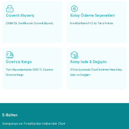
Güvenli Alışveriş
Kolay Ödeme Seçenekleri
256Bit SSL Sertifikası ile Güvenli Alışveriş
Kredi Kartlarına 9-12 Ay Taksit İmkanı
Ücretsiz Kargo
Kolay İade & Değişim
Tüm Alışverişlerinizde 1000 TL Üzerine
15 Gün İçerisinde Özel Üretimler Hariç Kolay
Ücretsiz Kargo
İade ve Değişim
E-Bülten
Kampanya ve Fırsatlardan Haberdar Olun!