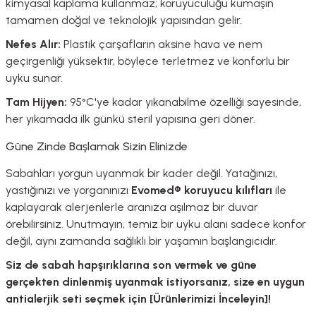
kimyasal kaplama kullanmaz; koruyuculuğu kumaşın
tamamen doğal ve teknolojik yapısından gelir.
Nefes Alır:
Plastik çarşafların aksine hava ve nem
geçirgenliği yüksektir, böylece terletmez ve konforlu bir
uyku sunar.
Tam Hijyen:
95°C'ye kadar yıkanabilme özelliği sayesinde,
her yıkamada ilk günkü steril yapısına geri döner.
Güne Zinde Başlamak Sizin Elinizde
Sabahları yorgun uyanmak bir kader değil. Yatağınızı,
yastığınızı ve yorganınızı
Evomed® koruyucu kılıfları
ile
kaplayarak alerjenlerle aranıza aşılmaz bir duvar
örebilirsiniz. Unutmayın, temiz bir uyku alanı sadece konfor
değil, aynı zamanda sağlıklı bir yaşamın başlangıcıdır.
Siz de sabah hapşırıklarına son vermek ve güne
gerçekten dinlenmiş uyanmak istiyorsanız, size en uygun
antialerjik seti seçmek için [
Ürünlerimizi İnceleyin
]!