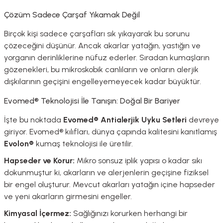
Çözüm Sadece Çarşaf Yıkamak Değil
Birçok kişi sadece çarşafları sık yıkayarak bu sorunu
çözeceğini düşünür. Ancak akarlar yatağın, yastığın ve
yorganın derinliklerine nüfuz ederler. Sıradan kumaşların
gözenekleri, bu mikroskobik canlıların ve onların alerjik
dışkılarının geçişini engelleyemeyecek kadar büyüktür.
Evomed® Teknolojisi İle Tanışın: Doğal Bir Bariyer
İşte bu noktada
Evomed® Antialerjik Uyku Setleri
devreye
giriyor. Evomed® kılıfları, dünya çapında kalitesini kanıtlamış
Evolon®
kumaş teknolojisi ile üretilir.
Hapseder ve Korur:
Mikro sonsuz iplik yapısı o kadar sıkı
dokunmuştur ki, akarların ve alerjenlerin geçişine fiziksel
bir engel oluşturur. Mevcut akarları yatağın içine hapseder
ve yeni akarların girmesini engeller.
Kimyasal İçermez:
Sağlığınızı korurken herhangi bir