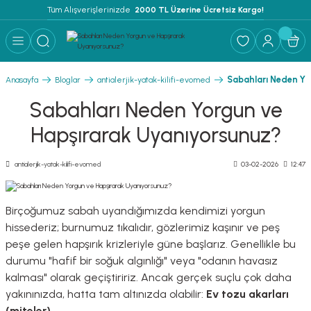
Tüm Alışverişlerinizde 
 2000 TL Üzerine Ücretsiz Kargo!
Geri Dön
Geri Dön
Geri Dön
 YATAK ÜRÜNLERİ ''EVOMED''
ZLEME SOLÜSYONU
LEME - NEM ALMA
Sabahları Neden Yo
Anasayfa
Bloglar
antialerjik-yatak-kilifi-evomed
TEMİZLEME SOLÜSYONU
Sabahları Neden Yorgun ve
Hapşırarak Uyanıyorsunuz?
İ
antialerjik-yatak-kilifi-evomed
03-02-2026
12:47
Birçoğumuz sabah uyandığımızda kendimizi yorgun
RI
hissederiz; burnumuz tıkalıdır, gözlerimiz kaşınır ve peş
peşe gelen hapşırık krizleriyle güne başlarız. Genellikle bu
FLAR
durumu "hafif bir soğuk algınlığı" veya "odanın havasız
kalması" olarak geçiştiririz. Ancak gerçek suçlu çok daha
yakınınızda, hatta tam altınızda olabilir:
Ev tozu akarları
(miteler).