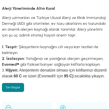
Alerji Yönetiminde Altın Kural
Alerji uzmanları ve Türkiye Ulusal Alerji ve Klinik İmmünoloji
Derneği (AID) gibi otoriteler, ev tozu akarlarını ev tozundaki
en önemli alerjen kaynağı olarak tanımlar
. Alerji yönetimi
için şu üç adımlı strateji hayati önem taşır:
1. Tespit:
Şikayetlerin kaynağını cilt veya kan testleri ile
belirleyin
.
2. İzolasyon:
Yatağınızı ve yastığınızı alerjen geçirmeyen,
Evomed®
gibi fiziksel bariyer sağlayan kılıflarla kaplayın
.
3.
Hijyen:
Alerjenlerin denatüre olması için kılıflarınızı düzenli
olarak
60 C
ve üzeri (Evomed® için
95 C)
sıcaklıkta yıkayın.
Tüm Bloglar