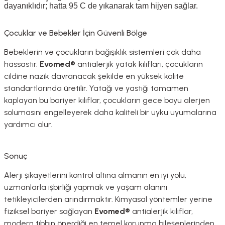
dayanıklıdır; hatta
95 C
de yıkanarak tam hijyen sağlar
.
Çocuklar ve Bebekler İçin Güvenli Bölge
Bebeklerin ve çocukların bağışıklık sistemleri çok daha
hassastır.
Evomed®
antialerjik yatak kılıfları, çocukların
cildine nazik davranacak şekilde en yüksek kalite
standartlarında üretilir
.
Yatağı ve yastığı tamamen
kaplayan bu bariyer kılıflar, çocukların gece boyu alerjen
solumasını engelleyerek daha kaliteli bir uyku uyumalarına
yardımcı olur
.
Sonuç
Alerji şikayetlerini kontrol altına almanın en iyi yolu,
uzmanlarla işbirliği yapmak ve yaşam alanını
tetikleyicilerden arındırmaktır
.
Kimyasal yöntemler yerine
fiziksel bariyer sağlayan
Evomed®
antialerjik kılıflar,
modern tıbbın önerdiği en temel korunma bileşenlerinden