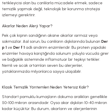
tetikleyicisi olan bu canlılarla mücadele etmek, sadece
temizlik yapmak değil, teknolojik bir korunma stratejisi
izlemeyi gerektirir.
Akarlar Neden Alerji Yapar?
Pek çok kişinin sandığının aksine akarlar ısırmaz veya
sokmazlar
.
Asıl sorun, bu canlıların dışkılarında bulunan
Der
p 1
ve
Der f 1
adlı sindirim enzimleridir
.
Bu protein yapıdaki
enzimler havaya karıştığında solunum yoluyla vücuda girer
ve bağışıklık sisteminde inflamatuar bir tepkiyi tetikler
.
Nemli ve sıcak ortamları seven bu alerjenler,
yataklarımızda milyonlarca sayıya ulaşabilir
.
Klasik Temizlik Yöntemleri Neden Yetersiz Kalır?
Standart pamuklu kumaşların dokuma aralıkları genellikle
50-100 mikron arasındadır
.
Oysa akar dışkıları 10-40 mikron
kadar küçüktür
.
Bu durum, akarların ve alerjenlerinin