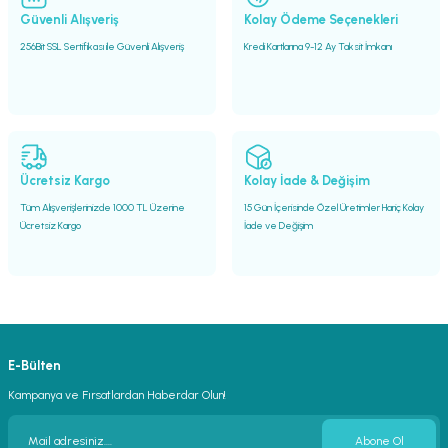
Güvenli Alışveriş
Kolay Ödeme Seçenekleri
256Bit SSL Sertifikası ile Güvenli Alışveriş
Kredi Kartlarına 9-12 Ay Taksit İmkanı
Ücretsiz Kargo
Kolay İade & Değişim
Tüm Alışverişlerinizde 1000 TL Üzerine
15 Gün İçerisinde Özel Üretimler Hariç Kolay
Ücretsiz Kargo
İade ve Değişim
E-Bülten
Kampanya ve Fırsatlardan Haberdar Olun!
Abone Ol