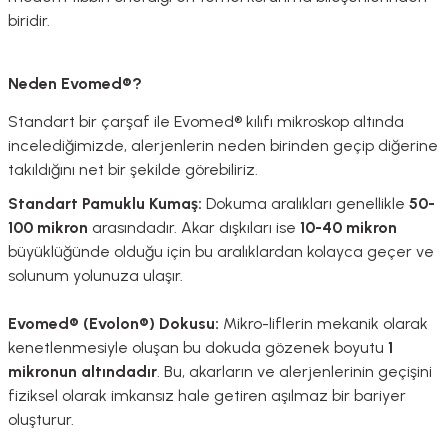
biridir
.
Neden Evomed®?
Standart bir çarşaf ile Evomed® kılıfı mikroskop altında
incelediğimizde, alerjenlerin neden birinden geçip diğerine
takıldığını net bir şekilde görebiliriz.
Standart Pamuklu Kumaş:
Dokuma aralıkları genellikle
50-
100 mikron
arasındadır
.
Akar dışkıları ise
10-40 mikron
büyüklüğünde olduğu için bu aralıklardan kolayca geçer ve
solunum yolunuza ulaşır
.
Evomed® (Evolon®) Dokusu:
Mikro-liflerin mekanik olarak
kenetlenmesiyle oluşan bu dokuda gözenek boyutu
1
mikronun altındadır
.
Bu, akarların ve alerjenlerinin geçişini
fiziksel olarak imkansız hale getiren aşılmaz bir bariyer
oluşturur
.