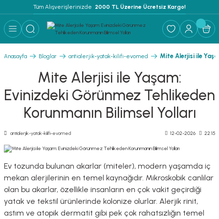
Tüm Alışverişlerinizde 
 2000 TL Üzerine Ücretsiz Kargo!
Geri Dön
Geri Dön
Geri Dön
 YATAK ÜRÜNLERİ ''EVOMED''
ZLEME SOLÜSYONU
LEME - NEM ALMA
Mite Alerjisi ile Y
Anasayfa
Bloglar
antialerjik-yatak-kilifi-evomed
TEMİZLEME SOLÜSYONU
Mite Alerjisi ile Yaşam:
Evinizdeki Görünmez Tehlikeden
Korunmanın Bilimsel Yolları
İ
antialerjik-yatak-kilifi-evomed
12-02-2026
22:15
RI
Ev tozunda bulunan akarlar (miteler), modern yaşamda iç
mekan alerjilerinin en temel kaynağıdır
.
Mikroskobik canlılar
FLAR
olan bu akarlar, özellikle insanların en çok vakit geçirdiği
yatak ve tekstil ürünlerinde kolonize olurlar
.
Alerjik rinit,
astım ve atopik dermatit gibi pek çok rahatsızlığın temel