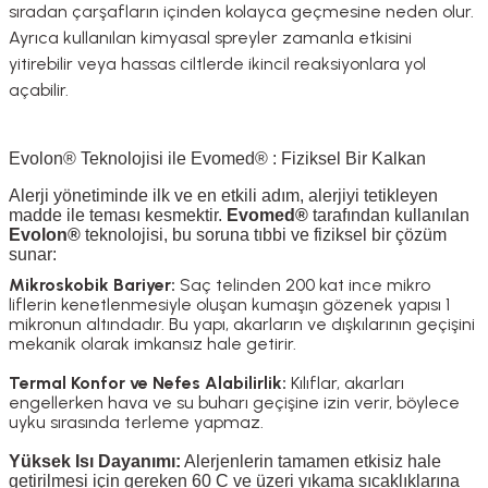
sıradan çarşafların içinden kolayca geçmesine neden olur
.
Ayrıca kullanılan kimyasal spreyler zamanla etkisini
yitirebilir veya hassas ciltlerde ikincil reaksiyonlara yol
açabilir
.
Evolon® Teknolojisi ile Evomed® : Fiziksel Bir Kalkan
Alerji yönetiminde ilk ve en etkili adım, alerjiyi tetikleyen
madde ile teması kesmektir
.
Evomed®
tarafından kullanılan
Evolon®
teknolojisi, bu soruna tıbbi ve fiziksel bir çözüm
sunar:
Mikroskobik Bariyer:
Saç telinden 200 kat ince mikro
liflerin kenetlenmesiyle oluşan kumaşın gözenek yapısı 1
mikronun altındadır
.
Bu yapı, akarların ve dışkılarının geçişini
mekanik olarak imkansız hale getirir
.
Termal Konfor ve Nefes Alabilirlik:
Kılıflar, akarları
engellerken hava ve su buharı geçişine izin verir, böylece
uyku sırasında terleme yapmaz
.
Yüksek Isı Dayanımı:
Alerjenlerin tamamen etkisiz hale
getirilmesi için gereken
60 C
ve üzeri yıkama sıcaklıklarına