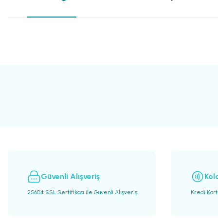
Bu ürünün fiyat bilgisi, resim, ürün açıklamalarında ve diğer konularda yete
Görüş ve önerileriniz için teşekkür ederiz.
Ürün resmi kalitesiz, bozuk veya görüntülenemiyor.
Ürün açıklamasında eksik bilgiler bulunuyor.
Ürün bilgilerinde hatalar bulunuyor.
Ürün fiyatı diğer sitelerden daha pahalı.
Bu ürüne benzer farklı alternatifler olmalı.
Güvenli Alışveriş
Kol
256Bit SSL Sertifikası ile Güvenli Alışveriş
Kredi Kart