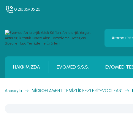
0 216 369 36 26
HAKKIMIZDA
EVOMED S.S.S.
EVOMED TES
Anasayfa
MİCROFLAMENT TEMİZLİK BEZLERİ ''EVOCLEAN''