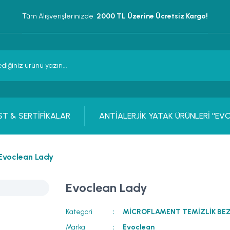
Tüm Alışverişlerinizde 
 2000 TL Üzerine Ücretsiz Kargo!
T & SERTİFİKALAR
ANTİALERJİK YATAK ÜRÜNLERİ ''EV
Evoclean Lady
Evoclean Lady
Kategori
MİCROFLAMENT TEMİZLİK BEZL
Marka
Evoclean