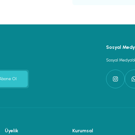
Gönder
Sosyal Med
Sosyal Medya’da
Abone Ol
Üyelik
Kurumsal