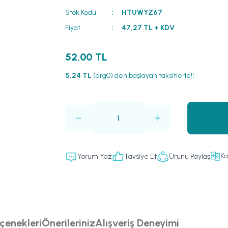
Stok Kodu
HTUWYZ67
Fiyat
47,27 TL + KDV
52,00 TL
5,24 TL
(arg0) den başlayan taksitlerle!!
Ka
Yorum Yaz
Tavsiye Et
Ürünü Paylaş
çenekleri
Önerileriniz
Alışveriş Deneyimi