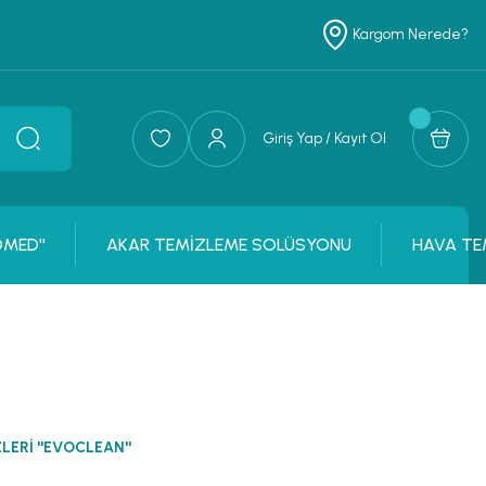
Kargom Nerede?
Giriş Yap / Kayıt Ol
OMED''
AKAR TEMİZLEME SOLÜSYONU
HAVA TE
ERİ ''EVOCLEAN''