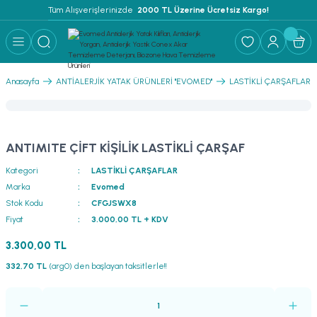
Tüm Alışverişlerinizde 
 2000 TL Üzerine Ücretsiz Kargo!
Geri Dön
Geri Dön
Geri Dön
 YATAK ÜRÜNLERİ ''EVOMED''
ZLEME SOLÜSYONU
LEME - NEM ALMA
Anasayfa
ANTİALERJİK YATAK ÜRÜNLERİ ''EVOMED''
LASTİKLİ ÇARŞAFLAR
TEMİZLEME SOLÜSYONU
ANTIMITE ÇİFT KİŞİLİK LASTİKLİ ÇARŞAF
İ
Kategori
LASTİKLİ ÇARŞAFLAR
Marka
Evomed
Stok Kodu
CFGJSWX8
Fiyat
3.000,00 TL + KDV
RI
3.300,00 TL
FLAR
332,70 TL
(arg0) den başlayan taksitlerle!!