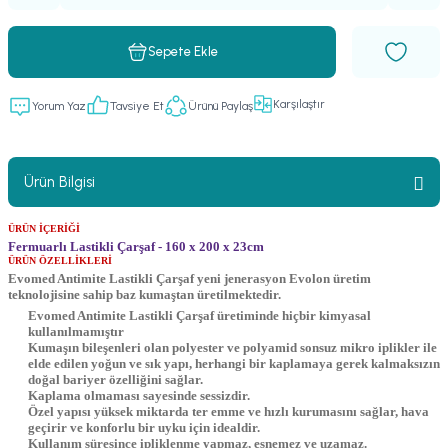
Sepete Ekle
Karşılaştır
Yorum Yaz
Tavsiye Et
Ürünü Paylaş
Ürün Bilgisi
ÜRÜN İÇERİĞİ
Fermuarlı Lastikli Çarşaf - 160 x 200 x 23cm
ÜRÜN ÖZELLİKLERİ
Evomed Antimite Lastikli Çarşaf yeni jenerasyon Evolon üretim
teknolojisine sahip baz kumaştan üretilmektedir.
Evomed Antimite Lastikli Çarşaf üretiminde hiçbir kimyasal
kullanılmamıştır
Kumaşın bileşenleri olan polyester ve polyamid sonsuz mikro iplikler ile
elde edilen yoğun ve sık yapı, herhangi bir kaplamaya gerek kalmaksızın
doğal bariyer özelliğini sağlar.
Kaplama olmaması sayesinde sessizdir.
Özel yapısı yüksek miktarda ter emme ve hızlı kurumasını sağlar, hava
geçirir ve konforlu bir uyku için idealdir.
Kullanım süresince ipliklenme yapmaz, esnemez ve uzamaz.