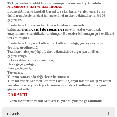
95
º
C'ye kadar sıcaklıkta su ile çamaşır makinesinde yıkanabilir.
PERFORMANS & TEST VE SERTİFİKALAR
Evomed Antimite Lastikli Çarşaf toz akarlarını ve alerjenleri olan
dışkılarını, beslenmeleri için gerekli olan deri döküntülerini %100
geçirmez.
Üretiminde kullanılan baz kumaş Evolon konusunda
bağımsız
uluslararası laboratuarlarca
gerekli testler yapılarak
onaylanmış ve sertifikalandırılmıştır. Bu testlerde kumaşın şu özellikleri
test edilmiştir :
Üretiminde kimyasal kullanılıp / kullanılmadığı, çevreye uyumlu
üretilip/ üretilmediği
Toz akarı, alerjen ( dışkı ), deri döküntüsü ve diğer partikülleri
geçirmezliği,
Bebek cildine zarar vermemesi,
Hava geçirgenligi ,
Nem geçirgenligi,
Ter emme,
Yıkama sonrasında değerlerin korunması
Tüm bu testler Evomed Antimite Lastikli Çarşaf'larının alerji ve astım
hastalarınca en yüksek performansı elde ederek kullanılabileceğini
göstermektedir.
GARANTİ
Evomed Antimite
Yastık Kılıfları
10 yıl / 50 yıkama garantilidir.
Yorumlar