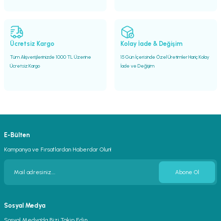
Gönder
Ücretsiz Kargo
Kolay İade & Değişim
Tüm Alışverişlerinizde 1000 TL Üzerine
15 Gün İçerisinde Özel Üretimler Hariç Kolay
Ücretsiz Kargo
İade ve Değişim
E-Bülten
Kampanya ve Fırsatlardan Haberdar Olun!
Abone Ol
Sosyal Medya
Sosyal Medya’da Bizi Takip Edin.