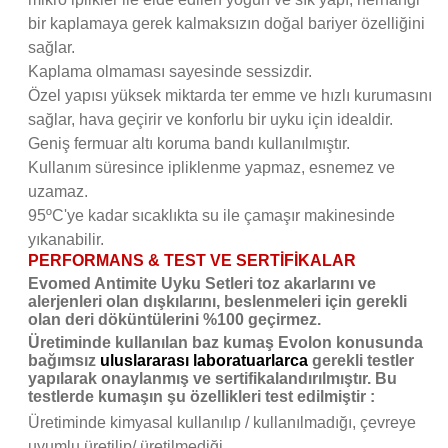
bir kaplamaya gerek kalmaksızın doğal bariyer özelliğini
sağlar.
Kaplama olmaması sayesinde sessizdir.
Özel yapısı yüksek miktarda ter emme ve hızlı kurumasını
sağlar, hava geçirir ve konforlu bir uyku için idealdir.
Geniş fermuar altı koruma bandı kullanılmıştır.
Kullanım süresince ipliklenme yapmaz, esnemez ve
uzamaz.
95
º
C'ye kadar sıcaklıkta su ile çamaşır makinesinde
yıkanabilir.
PERFORMANS & TEST VE SERTİFİKALAR
Evomed Antimite Uyku Setleri toz akarlarını ve
alerjenleri olan dışkılarını, beslenmeleri için gerekli
olan deri döküntülerini %100 geçirmez.
Üretiminde kullanılan baz kumaş Evolon konusunda
bağımsız
uluslararası laboratuarlarca
gerekli testler
yapılarak onaylanmış ve sertifikalandırılmıştır. Bu
testlerde kumaşın şu özellikleri test edilmiştir :
Üretiminde kimyasal kullanılıp / kullanılmadığı, çevreye
uyumlu üretilip/ üretilmediği