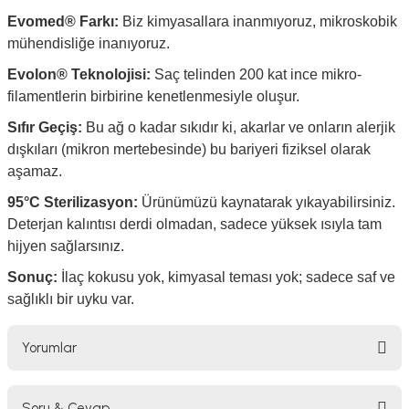
Evomed® Farkı:
Biz kimyasallara inanmıyoruz, mikroskobik
mühendisliğe inanıyoruz.
Evolon® Teknolojisi:
Saç telinden 200 kat ince mikro-
filamentlerin birbirine kenetlenmesiyle oluşur.
Sıfır Geçiş:
Bu ağ o kadar sıkıdır ki, akarlar ve onların alerjik
dışkıları (mikron mertebesinde) bu bariyeri fiziksel olarak
aşamaz.
95°C Sterilizasyon:
Ürünümüzü kaynatarak yıkayabilirsiniz.
Deterjan kalıntısı derdi olmadan, sadece yüksek ısıyla tam
hijyen sağlarsınız.
Sonuç:
İlaç kokusu yok, kimyasal teması yok; sadece saf ve
sağlıklı bir uyku var.
Yorumlar
Soru & Cevap