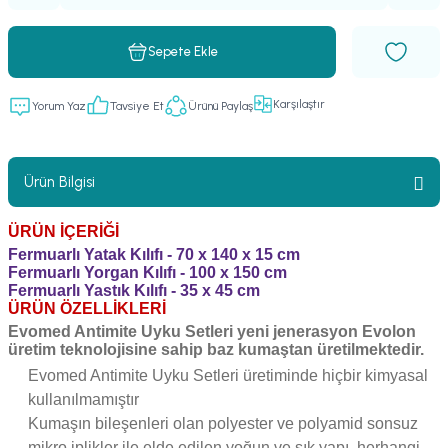
Sepete Ekle
Karşılaştır
Yorum Yaz
Tavsiye Et
Ürünü Paylaş
Ürün Bilgisi
ÜRÜN İÇERİĞİ
Fermuarlı Yatak Kılıfı - 70 x 140 x 15 cm
Fermuarlı Yorgan Kılıfı - 100 x 150 cm
Fermuarlı Yastık Kılıfı - 35 x 45 cm
ÜRÜN ÖZELLİKLERİ
Evomed Antimite Uyku Setleri yeni jenerasyon Evolon
üretim teknolojisine sahip baz kumaştan üretilmektedir.
Evomed Antimite Uyku Setleri üretiminde hiçbir kimyasal
kullanılmamıştır
Kumaşın bileşenleri olan polyester ve polyamid sonsuz
mikro iplikler ile elde edilen yoğun ve sık yapı, herhangi