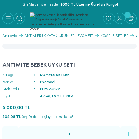
Tüm Alışverişlerinizde 
 2000 TL Üzerine Ücretsiz Kargo!
Geri Dön
Geri Dön
Geri Dön
 YATAK ÜRÜNLERİ ''EVOMED''
ZLEME SOLÜSYONU
LEME - NEM ALMA
A
Anasayfa
ANTİALERJİK YATAK ÜRÜNLERİ ''EVOMED''
KOMPLE SETLER
TEMİZLEME SOLÜSYONU
ANTIMITE BEBEK UYKU SETİ
İ
Kategori
KOMPLE SETLER
Marka
Evomed
Stok Kodu
FLPSZ6892
Fiyat
4.545,45 TL + KDV
RI
5.000,00 TL
FLAR
504,08 TL
(arg0) den başlayan taksitlerle!!