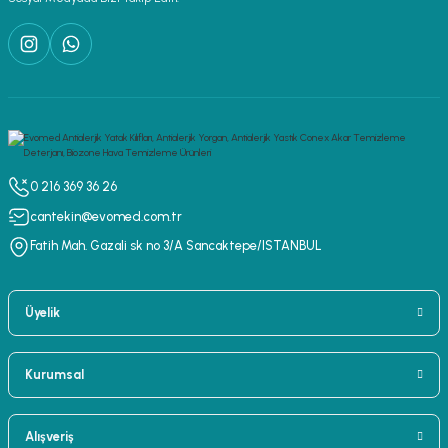
0 216 369 36 26
cantekin@evomed.com.tr
Fatih Mah. Gazali sk no 3/A Sancaktepe/ISTANBUL
Üyelik
Kurumsal
Alışveriş